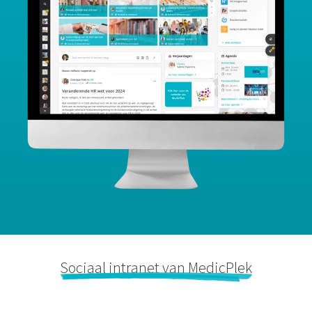
Sociaal intranet van MedicPlek