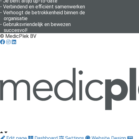
- Je bent altijd up-to-date
- Verbindend en efficiënt samenwerken
- Verhoogt de betrokkenheid binnen de
organisatie
- Gebruiksvriendelijk en bewezen
succesvol!
© MedicPlek BV
Edit page
Dashboard
Settings
Website Design