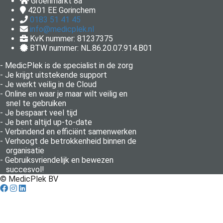
Groenmarkt 8a
4201 EE
Gorinchem
0183 51 41 45
info@medicplek.nl
KvK nummer: 81237375
BTW nummer: NL.86.20.07.914.B01
- MedicPlek is de specialist in de zorg
- Je krijgt uitstekende support
- Je werkt veilig in de Cloud
- Online en waar je maar wilt veilig en
snel te gebruiken
- Je bespaart veel tijd
- Je bent altijd up-to-date
- Verbindend en efficiënt samenwerken
- Verhoogt de betrokkenheid binnen de
organisatie
- Gebruiksvriendelijk en bewezen
succesvol!
© MedicPlek BV