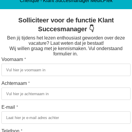
Chérique - Klant Succesmanager MedicPlek
Solliciteer voor de functie Klant
Succesmanager 👇
Ben jij tijdens het lezen enthousiast geworden over deze
vacature? Laat weten dat je bestaat!
Wij willen graag met je kennismaken. Vul onderstaand
formulier in.
Voornaam
*
Achternaam
*
E-mail
*
Telefoon
*